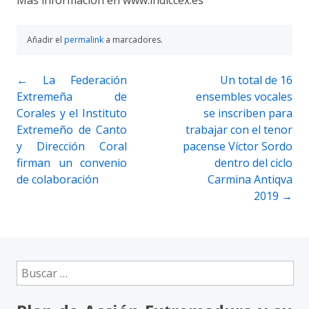
Más información en www.indiccex.es
Añadir el
permalink
a marcadores.
Navegación
←
La Federación
Un total de 16
Extremeña de
ensembles vocales
de
Corales y el Instituto
se inscriben para
entradas
Extremeño de Canto
trabajar con el tenor
y Dirección Coral
pacense Víctor Sordo
firman un convenio
dentro del ciclo
de colaboración
Carmina Antiqva
2019
→
Buscar: