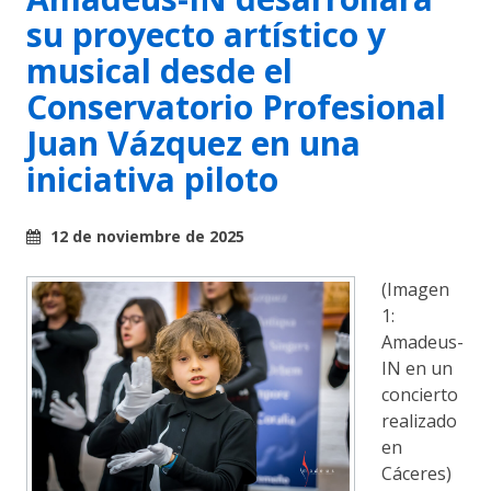
su proyecto artístico y
musical desde el
Conservatorio Profesional
Juan Vázquez en una
iniciativa piloto
12 de noviembre de 2025
(Imagen
1:
Amadeus-
IN en un
concierto
realizado
en
Cáceres)