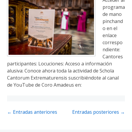
programa
de mano
pinchand
o en el
enlace
correspo
ndiente:
Cantores
participantes: Locuciones: Acceso a información
alusiva: Conoce ahora toda la actividad de Schola
Cantorum Extrematurensis suscribiéndote al canal
de YouTube de Coro Amadeus en:
Navegación
←
Entradas anteriores
Entradas posteriores
→
de