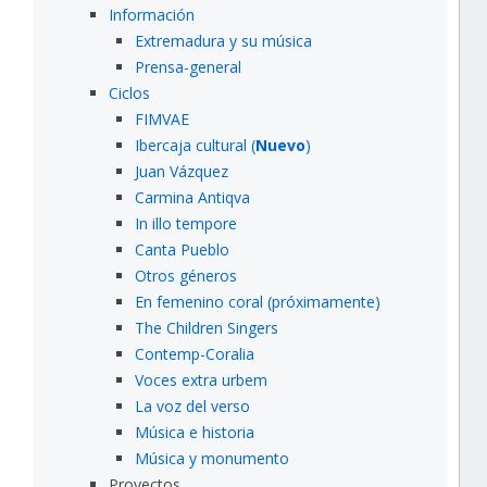
Información
Extremadura y su música
Prensa-general
Ciclos
FIMVAE
Ibercaja cultural (
Nuevo
)
Juan Vázquez
Carmina Antiqva
In illo tempore
Canta Pueblo
Otros géneros
En femenino coral (próximamente)
The Children Singers
Contemp-Coralia
Voces extra urbem
La voz del verso
Música e historia
Música y monumento
Proyectos