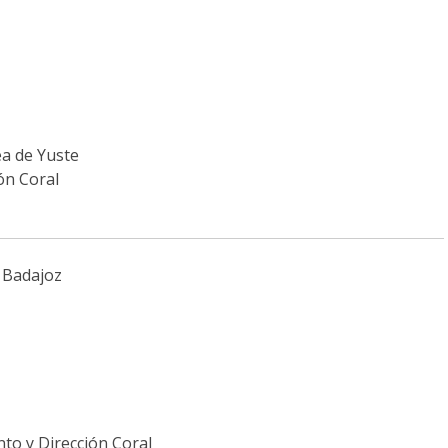
a de Yuste
ón Coral
, Badajoz
to y Dirección Coral