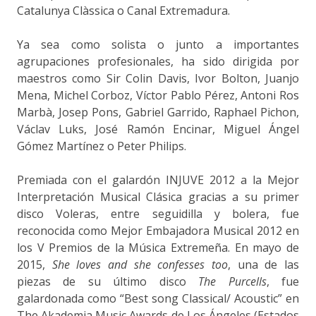
Catalunya Clàssica o Canal Extremadura.
Ya sea como solista o junto a importantes
agrupaciones profesionales, ha sido dirigida por
maestros como Sir Colin Davis, Ivor Bolton, Juanjo
Mena, Michel Corboz, Víctor Pablo Pérez, Antoni Ros
Marbà, Josep Pons, Gabriel Garrido, Raphael Pichon,
Václav Luks, José Ramón Encinar, Miguel Ángel
Gómez Martínez o Peter Philips.
Premiada con el galardón INJUVE 2012 a la Mejor
Interpretación Musical Clásica gracias a su primer
disco Voleras, entre seguidilla y bolera, fue
reconocida como Mejor Embajadora Musical 2012 en
los V Premios de la Música Extremeña. En mayo de
2015,
She loves and she confesses too
, una de las
piezas de su último disco
The Purcells
, fue
galardonada como “Best song Classical/ Acoustic” en
The Akademia Music Awards de Los Ángeles (Estados